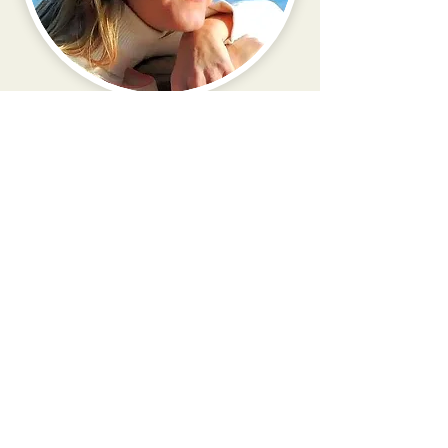
Amba
Tod@s tenemos mucho que
contribuir en el engranaje de
la creación de la vida. La
aportación de lo que cada
un@ es, al servicio de las
necesidades del grupo, van
creando tejido para que lo
nuevo pueda asentarse. Si
necesitas alguien con quien
comentar tus experiencias y
sentires pongo a tu servicio
uno de mis dones: la escucha.